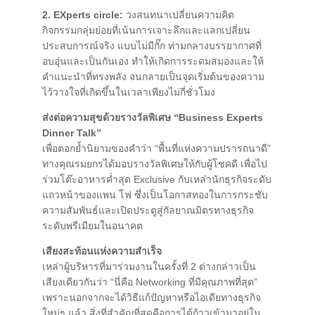
2.
EXperts circle
:
วงสนทนาเปลี่ยนความคิด
กิจกรรมกลุ่มย่อยที่เน้นการเจาะลึกและแลกเปลี่ยน
ประสบการณ์จริง แบบไม่มีกั๊ก ท่ามกลางบรรยากาศที่
อบอุ่นและเป็นกันเอง ทำให้เกิดการระดมสมองและให้
คำแนะนำที่ทรงพลัง จนกลายเป็นจุดเริ่มต้นของความ
ไว้วางใจที่เกิดขึ้นในเวลาเพียงไม่กี่ชั่วโมง
ส่งต่อความสุขด้วยรางวัลพิเศษ “Business Experts
Dinner Talk”
เพื่อตอกย้ำนิยามของคำว่า “พื้นที่แห่งความปรารถนาดี”
ทางคุณรมยกรได้มอบรางวัลพิเศษให้กับผู้โชคดี เพื่อไป
ร่วมโต๊ะอาหารค่ำสุด Exclusive กับเหล่านักธุรกิจระดับ
แถวหน้าของแพน โฟ ซึ่งเป็นโอกาสทองในการกระชับ
ความสัมพันธ์และเปิดประตูสู่กัลยาณมิตรทางธุรกิจ
ระดับพรีเมียมในอนาคต
เสียงสะท้อนแห่งความสำเร็จ
เหล่าผู้บริหารที่มาร่วมงานในครั้งที่ 2 ต่างกล่าวเป็น
เสียงเดียวกันว่า “นี่คือ Networking ที่มีคุณภาพที่สุด”
เพราะนอกจากจะได้วิธีแก้ปัญหาหรือไอเดียทางธุรกิจ
ใหม่ๆ แล้ว สิ่งที่สำคัญที่สุดคือการได้ก้าวเข้ามาอยู่ใน