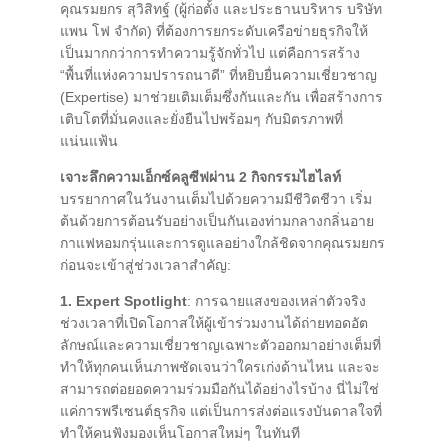
คุณรมยกร สุวิสิทฐ์ (ผู้ก่อตั้ง และประธานบริหาร บริษัท
แพน โฟ จำกัด) ที่ต้องการยกระดับเครือข่ายธุรกิจให้
เป็นมากกว่าการทำความรู้จักทั่วไป แต่คือการสร้าง
“พื้นที่แห่งความปรารถนาดี” ที่หยิบยื่นความเชี่ยวชาญ
(Expertise) มาช่วยเติมเต็มซึ่งกันและกัน เพื่อสร้างการ
เติบโตที่มั่นคงและยั่งยืนไปพร้อมๆ กับมิตรภาพที่
แน่นแฟ้น
เจาะลึกความเอ็กซ์คลูซีฟผ่าน 2 กิจกรรมไฮไลท์
บรรยากาศในวันงานเต็มไปด้วยความมีชีวิตชีวา เริ่ม
ต้นด้วยการต้อนรับอย่างเป็นกันเองท่ามกลางกลิ่นอาย
กาแฟหอมกรุ่นและการดูแลอย่างใกล้ชิดจากคุณรมยกร
ก่อนจะเข้าสู่ช่วงเวลาสำคัญ:
1. Expert Spotlight
: การฉายแสงของเหล่าตัวจริง
ช่วงเวลาที่เปิดโอกาสให้ผู้เข้าร่วมงานได้ถ่ายทอดอัต
ลักษณ์และความเชี่ยวชาญเฉพาะตัวออกมาอย่างเต็มที่
ทำให้ทุกคนเห็นภาพชัดเจนว่าใครเก่งด้านไหน และจะ
สามารถต่อยอดความร่วมมือกันได้อย่างไรบ้าง นี่ไม่ใช่
แค่การพรีเซนต์ธุรกิจ แต่เป็นการส่งต่อแรงบันดาลใจที่
ทำให้คนฟังมองเห็นโอกาสใหม่ๆ ในทันที