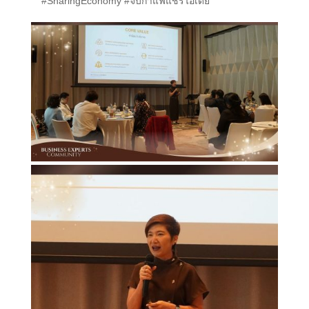
#SharingEconomy #จิบกาแฟแชร์ไอเดีย