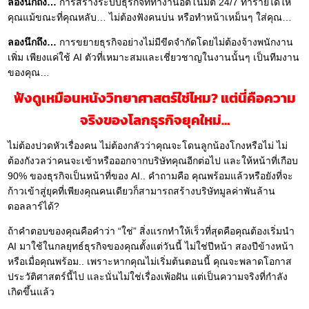
ลองนึกถึง…
การสร้างระบบธุรกิจที่ทำงานอัตโนมัติ 24/7 ทำรายได้ให้
คุณแม้ขณะที่คุณหลับ… ไม่ต้องฟังคนบ่น หรือทำหน้าเหม็นๆ ใส่คุณ…
ลองนึกถึง…
การขยายธุรกิจอย่างไม่มีขีดจำกัดโดยไม่ต้องจ้างพนักงาน
เพิ่ม เพียงแค่ใช้ AI ตัวที่เหมาะสมและเชี่ยวชาญในงานนั้นๆ เป็นทีมงาน
ของคุณ…
ฟังดูเหมือนหนังวิทยาศาสตร์ใช่ไหม? แต่นี่คือความ
จริงของโลกธุรกิจยุคใหม่…
ไม่ต้องปวดหัวเรื่องคน ไม่ต้องกลัวว่าคุณจะโดนลูกน้องโกงหรือไม่ ไม่
ต้องกังวลว่าคนจะเข้าหรือออกจากบริษัทคุณอีกต่อไป และให้หน้าที่เกือบ
90% ของธุรกิจเป็นหน้าที่ของ AI.. คำถามคือ คุณพร้อมแล้วหรือยังที่จะ
ก้าวเข้าสู่ยุคที่เพียงคุณคนเดียวก็สามารถสร้างบริษัทมูลค่าพันล้าน
ดอลลาร์ได้?
ถ้าคำตอบของคุณคือคำว่า “ใช่” สิ่งแรกทำให้เร็วที่สุดคือคุณต้องเริ่มนำ
AI มาใช้ในกลยุทธ์ธุรกิจของคุณตั้งแต่วันนี้ ไม่ใช่ปีหน้า สองปีข้างหน้า
หรือเมื่อคุณพร้อม.. เพราะหากคุณไม่เริ่มต้นตอนนี้ คุณจะพลาดโอกาส
ประวัติศาสตร์นี้ไป และนั่นไม่ใช่เรื่องเพ้อฝัน แต่เป็นความจริงที่กำลัง
เกิดขึ้นแล้ว