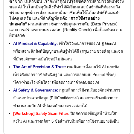
ซ้ำซาก ในหัวข้อนี้ เราจะพาคุณไปรู้จักขีดความสามารถที่แท้จริง
ของ AI ในโลกปัจจุบันสิ่งที่ทำได้ดีเยี่ยมและข้อจำกัดที่ต้องระวัง
พร้อมกลยุทธ์การสั่งงานแบบมืออาชีพเพื่อให้ได้ผลลัพธ์ที่แม่นยำ
ไม่คลุมเครือ และที่สำคัญที่สุดคือ
“การใช้งานอย่าง
ปลอดภัย”
ผ่านหลักการจัดการข้อมูลความลับ (Data Privacy)
และการสร้างระบบตรวจสอบ (Reality Check) เพื่อป้องกันความ
ผิดพลาด
AI Mindset & Capability:
เข้าใจวิวัฒนาการของ AI สู่ GenAI
พร้อมเจาะลึกสิ่งที่ปัญญาประดิษฐ์ทำได้ดี (สรุป/ร่าง/ช่วยคิด) และจุด
ที่มักจะผิดพลาดเมื่อโจทย์ไม่ชัดเจน
The Art of Precision & Trust:
เทคนิคการสั่งงานให้ AI แยกข้อ
เท็จจริงออกจากข้อสันนิษฐาน และการออกแบบ Prompt ที่ระบุ
“ใคร-ทำอะไร-เพื่อใคร” เพื่อลดการเดาคำตอบของ AI
AI Safety & Governance:
กฎเหล็กการใช้งานในองค์กรผ่านการ
จำแนกประเภทข้อมูล (PII/Confidential) และการสร้างกติกาการ
ทำงานร่วมกับ AI ที่ปลอดภัยและตรวจสอบได้
[Workshop]
Safety Scan Filter:
ฝึกคัดกรองข้อมูลที่ “ห้ามใส่”
ลงใน AI และร่างกติกา 5 ข้อสำหรับทีมเพื่อการใช้งานอย่างยั่งยืน