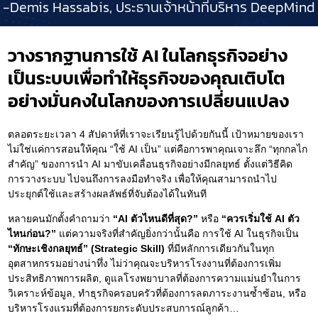
-Demis Hassabis, ประธานเจ้าหน้าที่บริหาร DeepMind
วางรากฐานการใช้ AI ในโลกธุรกิจอย่าง
เป็นระบบ
เพื่อทำให้ธุรกิจของคุณเติบโต
อย่างมั่นคงในโลกของการเปลี่ยนแปลง
ตลอดระยะเวลา 4 สัปดาห์ที่เราจะเรียนรู้ไปด้วยกันนี้ เป้าหมายของเรา
ไม่ใช่แค่การสอนให้คุณ “ใช้ AI เป็น” แต่คือการพาคุณเจาะลึก “ทุกกลไก
สำคัญ” ของการนำ AI มาขับเคลื่อนธุรกิจอย่างมีกลยุทธ์ ตั้งแต่วิธีคิด
การวางระบบ ไปจนถึงการลงมือทำจริง เพื่อให้คุณสามารถนำไป
ประยุกต์ใช้และสร้างผลลัพธ์ที่จับต้องได้ในทันที
หลายคนมักตั้งคำถามว่า
“AI ตัวไหนดีที่สุด?”
หรือ
“ควรเริ่มใช้ AI ตัว
ไหนก่อน?”
แต่ความจริงที่สำคัญยิ่งกว่านั้นคือ การใช้ AI ในธุรกิจเป็น
“ทักษะเชิงกลยุทธ์” (Strategic Skill)
ที่มีหลักการเดียวกันในทุก
อุตสาหกรรมอย่างน่าทึ่ง ไม่ว่าคุณจะบริหารโรงงานที่ต้องการเพิ่ม
ประสิทธิภาพการผลิต, ดูแลโรงพยาบาลที่ต้องการความแม่นยำในการ
วิเคราะห์ข้อมูล, ทำธุรกิจครอบครัวที่ต้องการลดภาระงานซ้ำซ้อน, หรือ
บริหารโรงแรมที่ต้องการยกระดับประสบการณ์ลูกค้า…