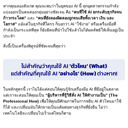
หากคุณลองสังเกต คุณจะพบว่าในยุคของ AI นี้ ทุกอุตสาหกรรมกำลัง
แบ่งออกเป็นคนสองกลุ่มอย่างชัดเจน คือ
“คนที่ใช้ AI ยกระดับธุรกิจจน
ก้าวกระโดด”
และ
“คนที่ยังลองผิดลองถูกจนเสียทั้งเวลา เงิน และ
โอกาส”
แม้แต่ในธุรกิจที่ใครๆ ก็บอกว่า AI “ใช้ง่าย” หรือเครื่องมือที่
กำลังเป็นกระแสที่สุด ก็ยังมีคนที่นำไปใช้แล้วไม่ได้ผลลัพธ์ให้เห็นอยู่เป็น
ประจำ
สิ่งนี้เป็นเครื่องพิสูจน์ที่ชัดเจนที่สุดว่า:
ไม่สำคัญว่าคุณใช้ AI
‘ตัวไหน’ (What)
แต่สำคัญที่คุณใช้ AI
‘อย่างไร’ (How)
ต่างหาก!
ในหลักสูตรนี้ เราไม่ได้แค่สอนให้คุณรู้จักเครื่องมือ AI ที่มีอยู่ในตลาด
แต่เราจะสอนให้คุณเป็น
“ผู้บริหารที่รู้วิธีสั่ง AI ให้ทำงานเป็น” (The
Professional How)
เพื่อให้คุณมีศักยภาพในการหยิบ AI ตัวไหนมาใช้
ก็ได้ และเปลี่ยนมันให้กลายเป็นแต้มต่อทางธุรกิจที่ยั่งยืน ไม่ว่า
เทคโนโลยีจะเปลี่ยนไปเร็วแค่ไหนก็ตาม