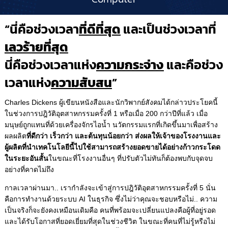
“นี่คือช่วงเวลา
ที่ดีที่สุด
และเป็นช่วงเวลาที่
เลวร้ายที่สุด
นี่คือช่วงเวลาแห่ง
ความกระจ่าง
และคือช่วง
เวลาแห่ง
ความสับสน
”
Charles Dickens ผู้เขียนหนังสือและนักวิพากย์สังคมได้กล่าวประโยคนี้
ในช่วงการปฎิวัติอุตสาหกรรมครั้งที่ 1 หรือเมื่อ 200 กว่าปีที่แล้ว เมื่อ
มนุษย์ถูกแทนที่ด้วยเครื่องจักรไอน้ำ นวัตกรรมแรกที่เกิดขึ้นมาเพื่อสร้าง
ผลผลิต
ที่ดีกว่า เร็วกว่า และต้นทุนน้อยกว่า ส่งผลให้เจ้าของโรงงานและ
ผู้ผลิตที่นำเทคโนโลยีนี้ไปใช้สามารถสร้างยอดขายได้อย่างก้าวกระโดด
ในระยะอันสั้
น
ในขณะที่โรงงานอื่นๆ ที่ปรับตัวไม่ทันก็ต้องพบกับจุดจบ
อย่างที่คาดไม่ถึง
กาลเวลาผ่านมา.. เรากำลังจะเข้าสู่การปฎิวัติอุตสาหกรรมครั้งที่ 5 นั่น
คือการทำงานด้วยระบบ AI ในธุรกิจ ซึ่งไม่ว่าคุณจะชอบหรือไม่.. ความ
เป็นจริงก็จะยังคงเหมือนเดิมคือ คนที่พร้อมจะเปลี่ยนแปลงคือผู้ที่อยู่รอด
และได้รับโอกาสที่ยอดเยี่ยมที่สุดในช่วงชีวิต ในขณะที่คนที่ไม่รู้หรือไม่