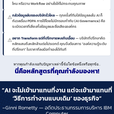
ไหน หรือวาง Workflow อย่างไรให้ไม่กระทบคุณภาพ
กลัวข้อมูลลับของบริษัทรั่วไหล
— ทุกครั้งที่ทีมใส่ข้อมูลลงใน AI ก็
⚠️
กังวลเรื่อง PDPA การใช้โดยไม่มีกรอบกำกับ (AI Governance) คือ
ระเบิดเวลาที่เสี่ยงทั้งข้อมูลและชื่อเสียงองค์กร
อยาก Transform แต่ที่ปรึกษาแพงเกินเอื้อม
— บริษัทที่ปรึกษาคิด
⚠️
หลักแสนถึงหลักล้านต่อโปรเจกต์ คุณจึงต้องการ "องค์ความรู้ระดับ
ที่ปรึกษา" ในราคาที่ลงมือทำเองได้ทันที
หากคุณกำลังเจอกับปัญหาเหล่านี้ข้อใดข้อหนึ่งหรือทุกข้อ..
นี่คือหลักสูตรที่คุณกำลังมองหา!
“AI จะไม่เข้ามาแทนที่งาน แต่จะเข้ามาแทนที่
‘วิธีการทำงานแบบเดิม’ ของธุรกิจ“
–Ginni Rometty — อดีตประธานกรรมการบริหาร IBM
Computer