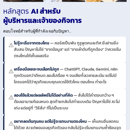
หลักสูตร
AI สำหรับ
ผู้บริหารและเจ้าของกิจการ
ตอบโจทย์สำหรับผู้ที่กำลังเจอกับปัญหา..
ไม่รู้จะเริ่มจากตรงไหน
— คอร์สเป็นพัน กูรูพูดคนละทิศ ยิ่งอ่านยิ่ง
⚠️
สับสน ปัญหาไม่ใช่ "ขาดข้อมูล" แต่ "ขาดลำดับที่ถูกต้อง" ว่าควรเริ่ม
ตรงไหนให้เห็นผลจริง
เครื่องมือเยอะจนเลือกไม่ถูก
— ChatGPT, Claude, Gemini, n8n
⚠️
ทุกตัวบอกว่าดีหมด ลองไปเรื่อย ๆ จนเสียทั้งเวลาและเงิน แต่ไม่มี
ใครบอกได้ว่าธุรกิจแบบคุณควรใช้ตัวไหน ตอนไหน ทำอะไร
ลองใช้แล้วแต่ผลลัพธ์ไม่ได้อย่างที่คิด
— สั่งไปได้คำตอบกว้าง ๆ
⚠️
ต้องเอามาแก้เองหมด สุดท้ายกลับไปทำแบบเดิม ปัญหาไม่ใช่ AI ไม่
เก่ง แต่อยู่ที่ "วิธีสั่ง" ที่ไม่เป็นระบบ
อยากลดต้นทุนคน แต่ไม่รู้จะแทนงานตรงไหน
— เห็นคนอื่นลดคน
⚠️
ได้ด้วย AI แต่พอมองธุรกิจตัวเอง กลับไม่รู้จะเริ่มแทนงานซ้ำซ้อนจุด